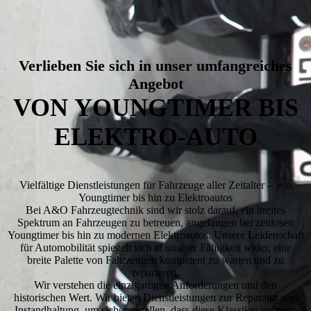
Verlieben Sie sich in unser umfangreiches
Angebot
VON
YOUNGTIMER
BIS
ELEKTRO-AUTO
Vielfältige Dienstleistungen für Fahrzeuge aller Zeitalter – von
Youngtimer bis hin zu Elektroautos
Bei A&O Fahrzeugtechnik sind wir stolz darauf, ein breites
Spektrum an Fahrzeugen zu betreuen, angefangen bei zeitlosen
Youngtimer bis hin zu modernen Elektroautos. Unsere Leidenschaft
für Automobilität spiegelt sich in unserer Fähigkeit wider, eine
breite Palette von Fahrzeugen kompetent zu warten und zu
reparieren.
Wir verstehen die einzigartigen Anforderungen und den
historischen Wert. Wir bieten Dienstleistungen zur Reparatur und
Instandhaltung, um sicherzustellen, dass diese Klassiker in ihrem