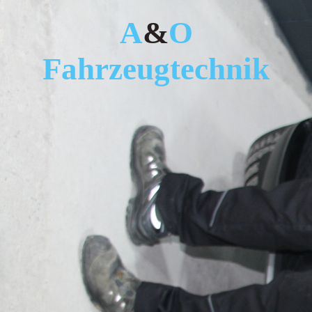
A
&
O
Fahrzeug
technik