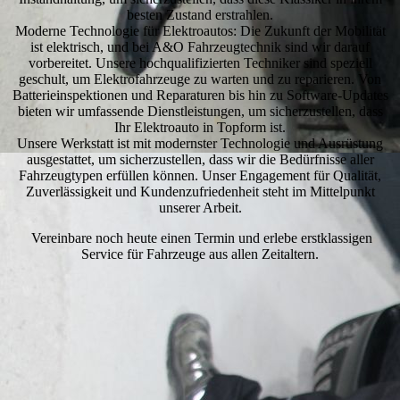
besten Zustand erstrahlen.
Moderne Technologie für Elektroautos: Die Zukunft der Mobilität
ist elektrisch, und bei A&O Fahrzeugtechnik sind wir darauf
vorbereitet. Unsere hochqualifizierten Techniker sind speziell
geschult, um Elektrofahrzeuge zu warten und zu reparieren. Von
Batterieinspektionen und Reparaturen bis hin zu Software-Updates
bieten wir umfassende Dienstleistungen, um sicherzustellen, dass
Ihr Elektroauto in Topform ist.
Unsere Werkstatt ist mit modernster Technologie und Ausrüstung
ausgestattet, um sicherzustellen, dass wir die Bedürfnisse aller
Fahrzeugtypen erfüllen können. Unser Engagement für Qualität,
Zuverlässigkeit und Kundenzufriedenheit steht im Mittelpunkt
unserer Arbeit.
Vereinbare noch heute einen Termin und erlebe erstklassigen
Service für Fahrzeuge aus allen Zeitaltern.